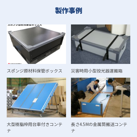
製作事例
スポンジ原材料保管ボックス
災害時用小型投光器運搬箱
大型樹脂枠用台車付きコンテ
長さ4.5Mの金属筒搬送コンテ
ナ
ナ