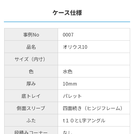
ケース仕様
事例No
0007
品名
オリウス10
サイズ（内寸）
色
水色
厚み
10mm
底トレイ
パレット
側面スリーブ
四面続き（ヒンジフレーム）
ふた
t１０とL字アングル
段積みコーナー
なし