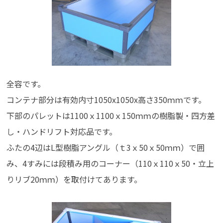
全容です。
コンテナ部分は有効内寸1050x1050x高さ350ｍｍです。
下部のパレットは1100ｘ1100ｘ150ｍｍの樹脂製・四方差
し・ハンドリフト対応品です。
ふたの4辺はL型樹脂アングル（ｔ3ｘ50ｘ50ｍｍ）で囲
み、4すみには段積み用のコーナー（110ｘ110ｘ50・立上
りリブ20ｍｍ）を取付けてあります。