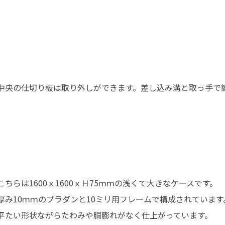
中央の仕切り板は取り外しができます。差し込み溝と取っ手で
こちらは1600ｘ1600ｘＨ75ｍｍの浅くて大きなケースです。
厚み10ｍｍのプラダンと10ミリ用フレームで構成されています
平たい形状ながらたわみや胴膨れがなく仕上がっています。