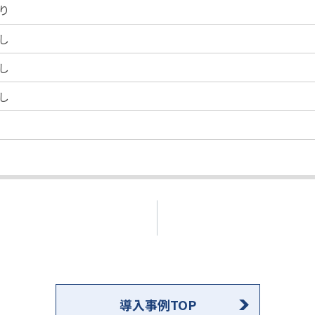
り
し
し
し
導入事例TOP