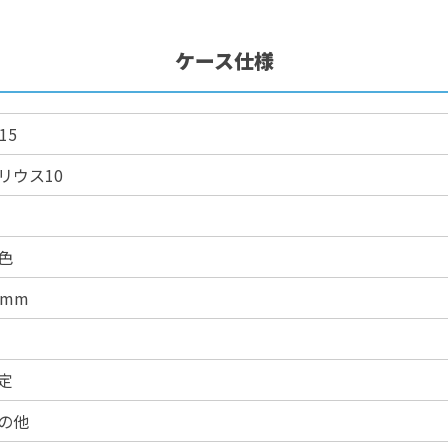
ケース仕様
15
リウス10
色
0mm
定
の他