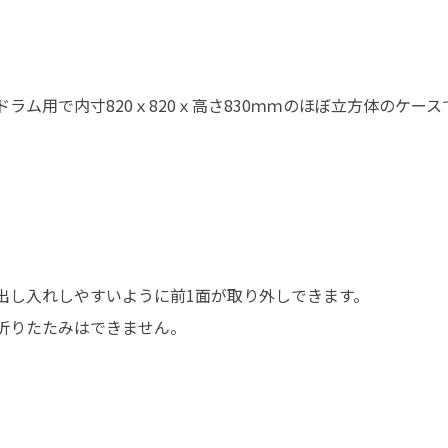
ドラム用で内寸820ｘ820ｘ高さ830ｍｍのほぼ立方体のケース
出し入れしやすいように前1面が取り外しできます。
折りたたみはできません。