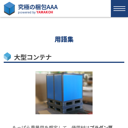
究極の梱包AAA
powered by
YAMAKOH
用語集
大型コンテナ
もっぱら重量用を想定して、使用材は
プラダン厚